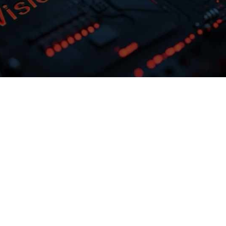
多模态多层级知识库权限管理
激活企业数据资产
，可根据业务需
波币钱包问学支持文本、、、图片
尝试最佳实践效
音视频、、网页等结构化与非结构化知识格
提供完整私有模
合，， 可结合访问权限进行管理控
制专属大模
制，，，，保障数据安
预约专家咨询
下载波币钱包问学介绍
全，，，打造企业级私域知识