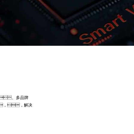
波币钱包问学
智算基础设施
算力调度加速
智算中心
国内外主流模型一键调用
企业私有模型高效微调训练
、多品牌
提供40+基础大模型，，，
，，解决
求灵活选择开发应用，，，，
果。。。。波币钱包问学
型微调训练工具集，，，帮助企业定
预约专家咨询
下载波币钱包问学介绍
型，，解决模型应用准确率低的问