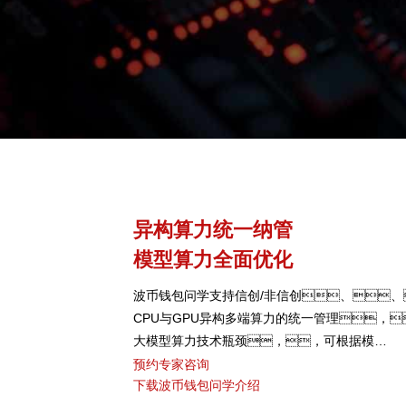
异构算力统一纳管
模型算力全面优化
波币钱包问学支持信创/非信创、、
CPU与GPU异构多端算力的统一管理，
大模型算力技术瓶颈，，可根据模
型、、、芯片类
预约专家咨询
下载波币钱包问学介绍
型，，，，弹性调