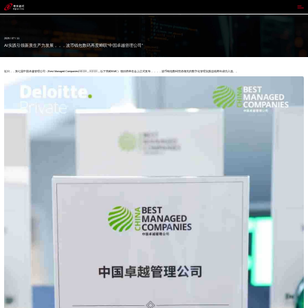
波币钱包
2025 / 07 / 11
AI实践引领新质生产力发展，，，波币钱包数码再度蝉联“中国卓越管理公司”
近日，，第七届中国卓越管理公司（Best Managed Companies，，以下简称BMC）项目榜单在会上正式发布，，，，波币钱包数码凭借领先的数字化管理实践连续两年成功入选。。